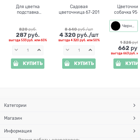
Для цветка
Садовая
Цветочни
подставка
цветочница 67-201
собачка 95-
настенная
Черный
820
 руб.
8 640
 руб./шт
287
4 320
 руб.
 руб./шт
выгода
533 руб.
или
65%
выгода
4 320 руб.
или
50%
1 325
 руб
662
 руб
выгода
663 руб.
и
КУПИТЬ
КУПИТЬ
КУПИ
Категории
Магазин
Информация
Время работы операторов: