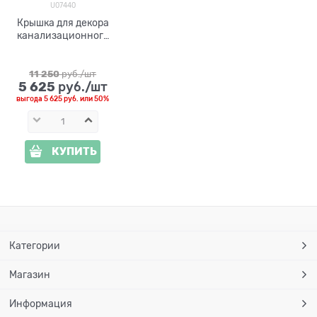
U07440
Крышка для декора
канализационного
люка Краб на камне
U07440 полистоун,
ширина 90 см
11 250
 руб./шт
5 625
 руб./шт
выгода
5 625 руб.
или
50%
КУПИТЬ
Категории
Магазин
Информация