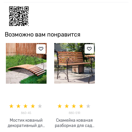
Возможно вам понравится
860-45
880-51R
Мостик кованый
Скамейка кованая
декоративный для
разборная для сада
сада 860-45
880-51R