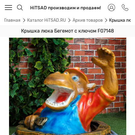
HiTSAD производим и продаем!
Главная
Каталог HiTSAD.RU
Архив товаров
Крышка люка
Крышка люка Бегемот с ключом F07148