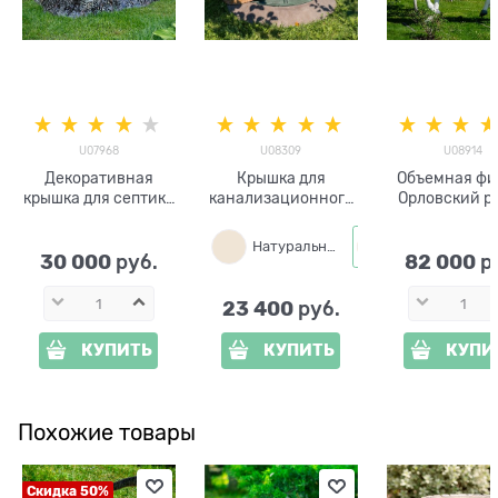
U07968
U08309
U08914
Декоративная
Крышка для
Объемная фи
крышка для септика
канализационного
Орловский р
Пень U07968
люка Валун
стеклопластик,
U08309стеклопласт
Натуральный
Песчаник
ширина 160 см
ик, ширина 130 см
30 000
82 000
 руб.
 р
23 400
 руб.
КУПИТЬ
КУПИТЬ
КУПИ
Похожие товары
Скидка 50%