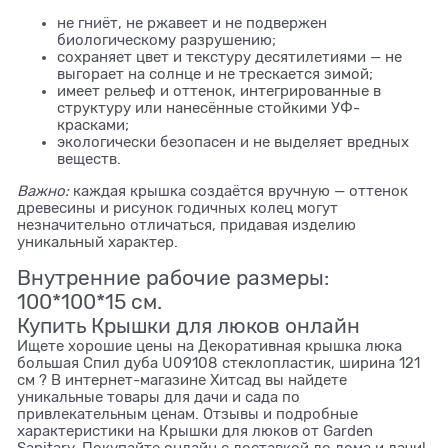
не гниёт, не ржавеет и не подвержен
биологическому разрушению;
сохраняет цвет и текстуру десятилетиями — не
выгорает на солнце и не трескается зимой;
имеет рельеф и оттенок, интегрированные в
структуру или нанесённые стойкими УФ-
красками;
экологически безопасен и не выделяет вредных
веществ.
Важно:
каждая крышка создаётся вручную — оттенок
древесины и рисунок годичных колец могут
незначительно отличаться, придавая изделию
уникальный характер.
Внутренние рабочие размеры:
100*100*15 см.
Купить Крышки для люков онлайн
Ищете хорошие цены на Декоративная крышка люка
большая Спил дуба U09108 стеклопластик, ширина 121
см ? В интернет-магазине Хитсад вы найдете
уникальные товары для дачи и сада по
привлекательным ценам. Отзывы и подробные
характеристики на Крышки для люков от Garden
Sanitary. Покупайте онлайн с доставкой до дома и дачи!