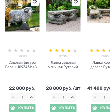
U09343
U07916
U07895
Садовая фигура
Лавка садовая
Лавка Коре
Баран U09343 h=80
уличная Рутарий
дерева Рута
см
U07916
U07895
стеклопластик
стеклоплас
22 800
28 800
41 400
 руб.
 руб./шт
 руб
КУПИТЬ
КУПИТЬ
КУПИ