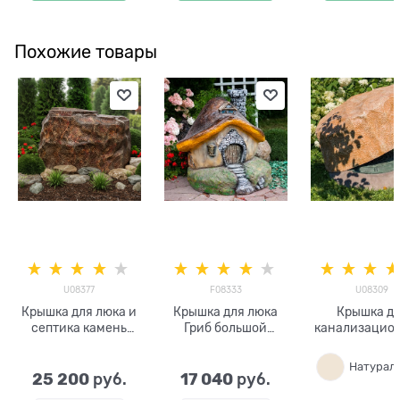
Похожие товары
U08377
F08333
U08309
Крышка для люка и
Крышка для люка
Крышка д
септика камень
Гриб большой
канализацио
U08377
F08333
люка Вал
стеклопластик,
U08309стекло
ширина 86 см
ик, ширина 1
25 200
17 040
 руб.
 руб.