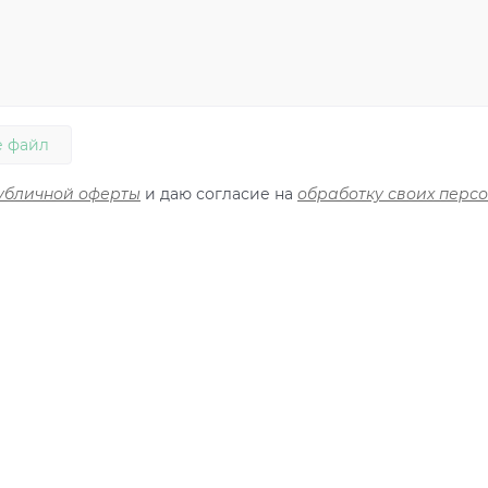
 файл
убличной оферты
и даю согласие на
обработку своих перс