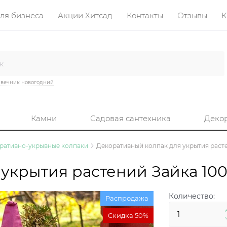
ля бизнеса
Акции Хитсад
Контакты
Отзывы
К
вечник новогодний
Камни
Садовая сантехника
Деко
ративно-укрывные колпаки
Декоративный колпак для укрытия расте
укрытия растений Зайка 1001
Количество:
Распродажа
Скидка 50%