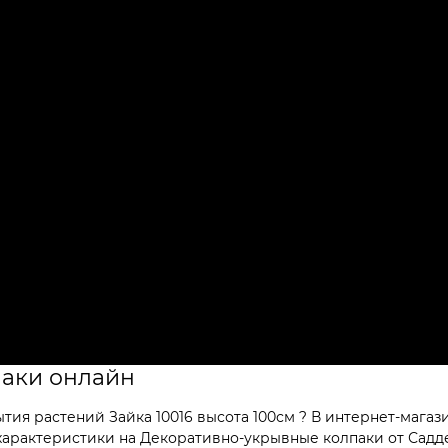
паки онлайн
ия растений Зайка 10016 высота 100см ? В интернет-магаз
арактеристики на Декоративно-укрывные колпаки от Саддек