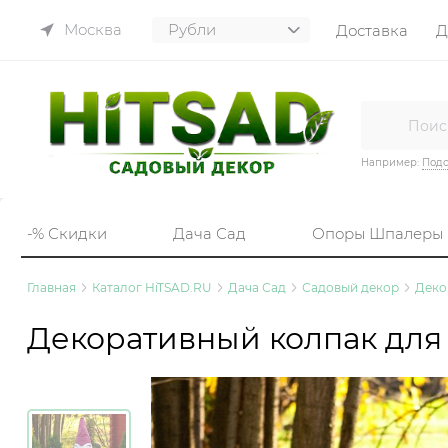
Москва
Доставка
Д
Например:
Подс
-% Скидки
Дача Сад
Опоры Шпалеры
Главная
Каталог HiTSAD.RU
Дача Сад
Садовый декор
Деко
Декоративный колпак для 