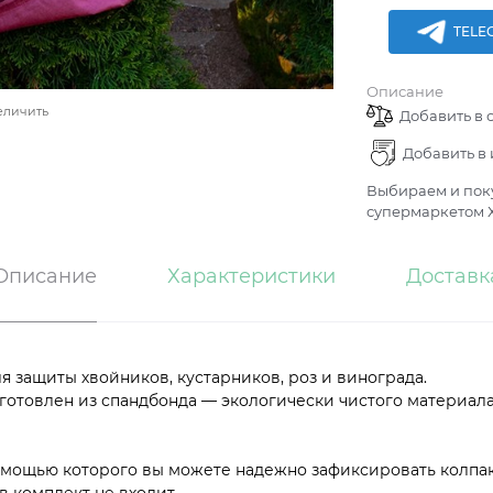
TELE
Описание
еличить
Добавить в 
Добавить в
Выбираем и поку
супермаркетом Х
Описание
Характеристики
Доставк
я защиты хвойников, кустарников, роз и винограда.
готовлен из спандбонда — экологически чистого матер
помощью которого вы можете надежно зафиксировать колпак