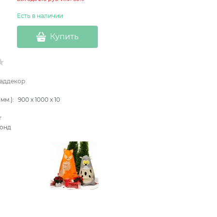
Есть в наличии
Купить
аддекор
мм.):
900
x
1000
x
10
т
онд