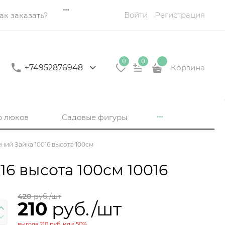
Войти
Регистрация
ак заказать?
0
0
+74952876948
Корзина
р люков
Садовые фигуры
ний Зайка 10016 высота 100см
6 высота 100см 10016
420
 руб./шт
210
 руб./шт
выгода
210 руб.
или
50%