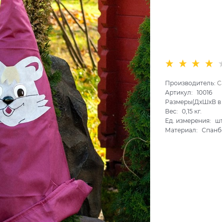
Производитель:
С
Артикул:
10016
Размеры(ДхШхВ в 
Вес:
0,15
кг.
Ед. измерения:
ш
Материал:
Спанб