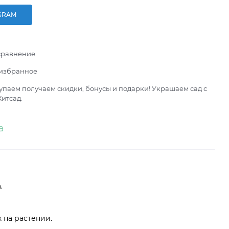
GRAM
сравнение
 избранное
паем получаем скидки, бонусы и подарки! Украшаем сад с
итсад.
а
иала.
 на растении.