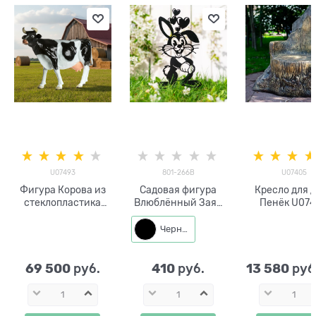
U07493
801-266B
U07405
Фигура Корова из
Садовая фигура
Кресло для 
стеклопластика
Влюблённый Заяц
Пенёк U07
ростовая большая
801-266 металл
стеклоплас
221 см U07493
h=38 см
Черный
69 500
410
13 580
 руб.
 руб.
 руб