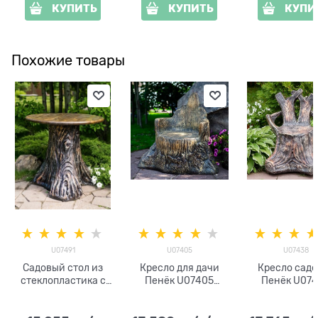
КУПИТЬ
КУПИТЬ
КУПИ
Похожие товары
U07491
U07405
U07438
Садовый стол из
Кресло для дачи
Кресло садо
стеклопластика с
Пенёк U07405
Пенёк U07
деревом Пень
стеклопластик
стеклоплас
U07491