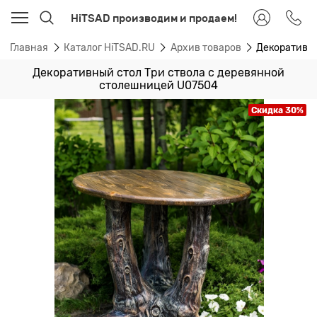
HiTSAD производим и продаем!
Главная
Каталог HiTSAD.RU
Архив товаров
Декоративны
Декоративный стол Три ствола с деревянной
столешницей U07504
Скидка 30%