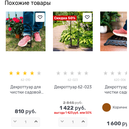
Похожие товары
Скидка 50%
62-010
62-023
620-006
Декроттуар для
Декроттуар 62-023
Декроттуар 
чистки садовой
чистки садо
обуви 62-010
обуви 620-00
металл
металла
2 845
 руб.
1 422
 руб.
810
 руб.
выгода
1 423 руб.
или
50%
1 600
 ру