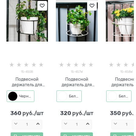
15-450B
15-457W
15-458W
Подвесной
Подвесной
Подвесно
держатель для
держатель для
держатель 
кашпо 15-450 d=17
кашпо 15-457 d=23
кашпо 15-458
см металл
см металл
см метал
Черный
Белый
Белый
360
320
350
 руб./шт
 руб./шт
 руб.