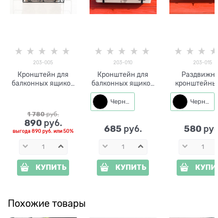
203-005
203-010
203-015
Кронштейн для
Кронштейн для
Раздвижн
балконных ящиков
балконных ящиков
кронштейны
203-005
(2 шт) 203-010
кашпо (2 шт)
015
Черный
Черный
1 780
 руб.
890
 руб.
685
580
 руб.
 руб
выгода
890 руб.
или
50%
КУПИТЬ
КУПИТЬ
КУПИ
Похожие товары