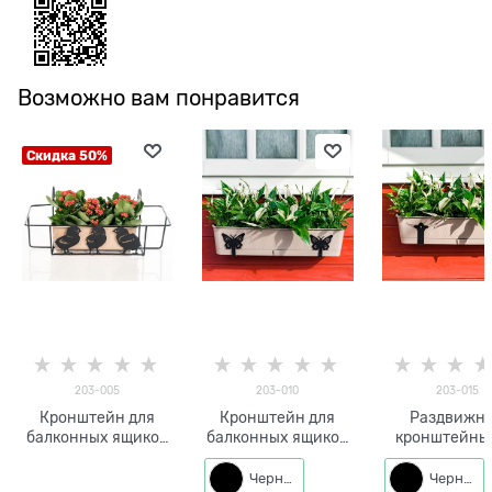
Возможно вам понравится
Скидка 50%
203-005
203-010
203-015
Кронштейн для
Кронштейн для
Раздвижн
балконных ящиков
балконных ящиков
кронштейны
203-005
(2 шт) 203-010
кашпо (2 шт)
015
Черный
Черный