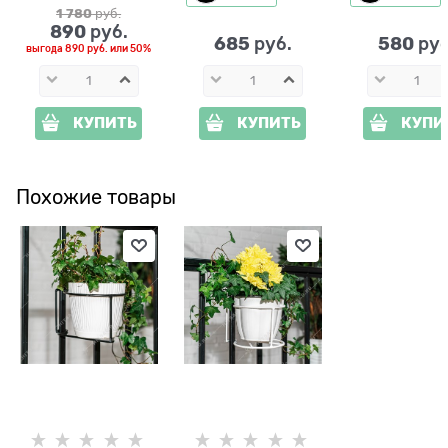
1 780
 руб.
890
 руб.
685
580
 руб.
 руб
выгода
890 руб.
или
50%
КУПИТЬ
КУПИТЬ
КУПИ
Похожие товары