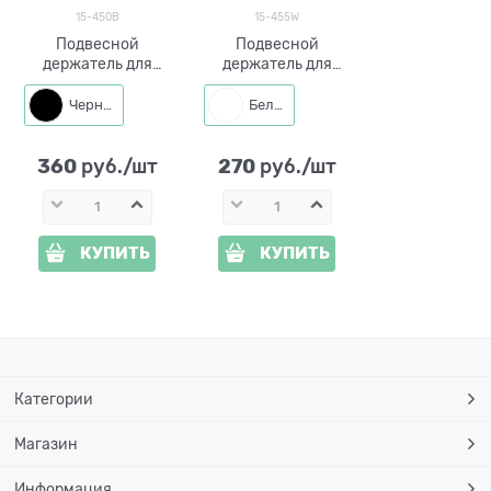
15-450B
15-455W
Подвесной
Подвесной
держатель для
держатель для
кашпо 15-450 d=17
кашпо 15-455 d=16
см металл
см металл
Черный
Белый
360
270
 руб./шт
 руб./шт
КУПИТЬ
КУПИТЬ
Категории
Магазин
Информация