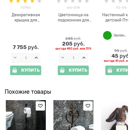
F07805
660-001R
702-016
Декоративная
Цветочница на
Настенный к
крышка для
подоконник для
детский Пти
канализационного
двух кашпо 660-001
702-016 мет
люка под камень
d=12см
Зелёный
F07805 ширина 77
685
 руб.
см
205
 руб.
7 755
 руб.
выгода
480 руб.
или
70%
90
 руб.
45
 руб
выгода
45 руб.
ил
КУПИТЬ
КУПИТЬ
КУПИ
Похожие товары