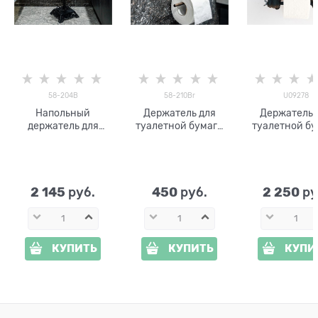
58-204B
58-210Br
U09278
Напольный
Держатель для
Держатель 
держатель для
туалетной бумаги
туалетной бу
туалетной бумаги
настенный 58-
Заяц U092
58-204B
210Br из металла
2 145
450
2 250
 руб.
 руб.
 ру
КУПИТЬ
КУПИТЬ
КУПИ