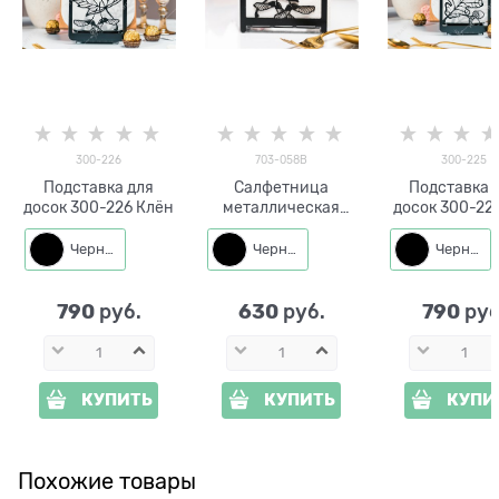
300-226
703-058B
300-225
Подставка для
Салфетница
Подставка 
досок 300-226 Клён
металлическая
досок 300-22
703-058 Клён
Черный
Черный
Черный
790
630
790
 руб.
 руб.
 руб
КУПИТЬ
КУПИТЬ
КУПИ
Похожие товары