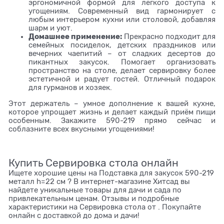
эргономичной формой для лёгкого доступа к
угощениям. Современный вид гармонирует с
любым интерьером кухни или столовой, добавляя
шарм и уют.
Домашнее применение:
Прекрасно подходит для
семейных посиделок, детских праздников или
вечерних чаепитий – от сладких десертов до
пикантных закусок. Помогает организовать
пространство на столе, делает сервировку более
эстетичной и радует гостей. Отличный подарок
для гурманов и хозяек.
Этот держатель – умное дополнение к вашей кухне,
которое упрощает жизнь и делает каждый приём пищи
особенным. Закажите 590-219 прямо сейчас и
соблазните всех вкусными угощениями!
Купить Сервировка стола онлайн
Ищете хорошие цены на Подставка для закусок 590-219
металл h=22 см ? В интернет-магазине Хитсад вы
найдете уникальные товары для дачи и сада по
привлекательным ценам. Отзывы и подробные
характеристики на Сервировка стола от . Покупайте
онлайн с доставкой до дома и дачи!