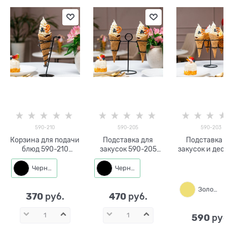
590-210
590-205
590-203
Корзина для подачи
Подставка для
Подставка 
блюд 590-210
закусок 590-205
закусок и дес
металл h=21 см
металл h=23 см
590-203 мет
Черный
Черный
Золото
370
470
 руб.
 руб.
590
 руб