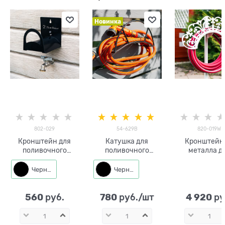
Новинка
802-029
54-629B
820-019W
Кронштейн для
Катушка для
Кронштейн
поливочного
поливочного
металла д
шланга из металла
шланга 54-629
поливочно
802-029
металл
шланга 820-0
Черный
Черный
цв.белы
560
780
4 920
 руб.
 руб./шт
 ру