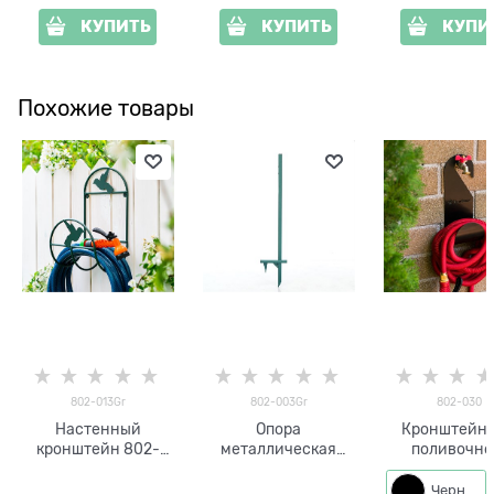
КУПИТЬ
КУПИТЬ
КУПИ
Похожие товары
802-013Gr
802-003Gr
802-030
Настенный
Опора
Кронштейн 
кронштейн 802-
металлическая
поливочно
013Gr для садового
универсальная под
шланга из ме
шланга
кронштейн для
802-030
Черный