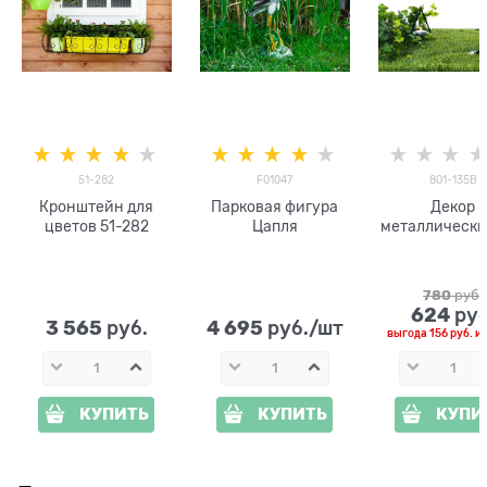
51-282
F01047
801-135B
Кронштейн для
Парковая фигура
Декор
цветов 51-282
Цапля
металлически
сада Мальчи
удочкой h=4
780
 руб.
624
 руб
3 565
4 695
 руб.
 руб./шт
выгода
156 руб.
и
КУПИТЬ
КУПИТЬ
КУПИ