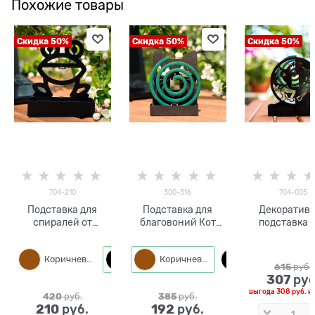
Похожие товары
Скидка 50%
Скидка 50%
Скидка 50%
704-210
300-316
704-005
Подставка для
Подставка для
Декоратив
спиралей от
благовоний Кот
подставка 
комаров Лягушка
300-316
спиралей 
704-210 из металла
комаров Бул
Коричневый
Черный
Коричневый
Черный
704-005
615
 руб.
307
 руб
выгода
308 руб.
и
420
 руб.
385
 руб.
210
192
 руб.
 руб.