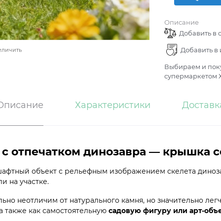
Описание
Добавить в 
Добавить в
еличить
Выбираем и поку
супермаркетом Х
Описание
Характеристики
Доставк
с отпечатком динозавра — крышка с
фтный объект с рельефным изображением скелета диноза
и на участке.
ьно неотличим от натурального камня, но значительно лег
 а также как самостоятельную
садовую фигуру или арт-объ