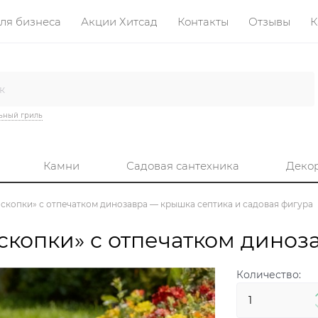
ля бизнеса
Акции Хитсад
Контакты
Отзывы
К
ьный гриль
Камни
Садовая сантехника
Деко
скопки» с отпечатком динозавра — крышка септика и садовая фигура
копки» с отпечатком диноз
Количество: