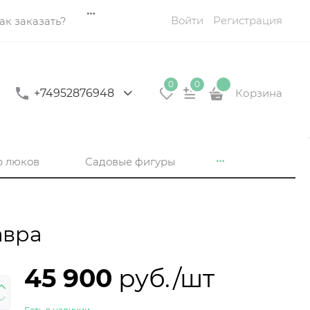
Войти
Регистрация
ак заказать?
0
0
+74952876948
Корзина
р люков
Садовые фигуры
авра
45 900
 руб./шт