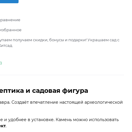
сравнение
 избранное
паем получаем скидки, бонусы и подарки! Украшаем сад с
итсад.
а
ептика и садовая фигура
вра. Создаёт впечатление настоящей археологической
че и удобнее в установке. Камень можно использовать
ект
.