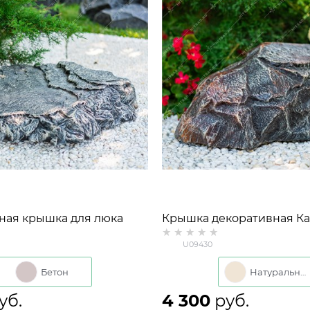
ная крышка для люка
Крышка декоративная К
оский U09426
известняк U09430 стекл
U09430
тик d=60 см
ширина 43 см
Бетон
Бетон
Натуральный
Натуральный
уб.
4 300
 руб.