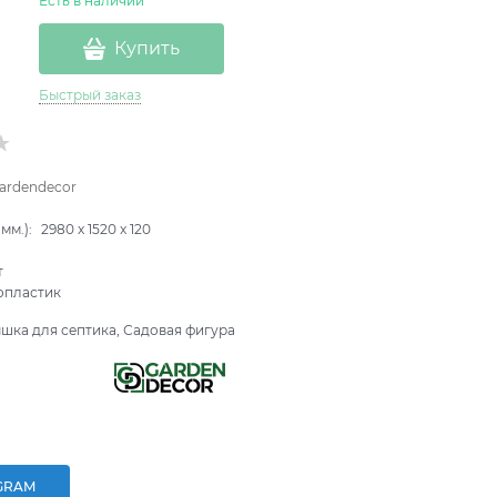
Есть в наличии
Купить
Быстрый заказ
ardendecor
мм.):
2980
x
1520
x
120
т
опластик
шка для септика, Садовая фигура
GRAM