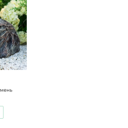
амень
опластик