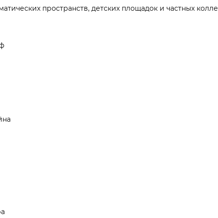
ематических пространств, детских площадок и частных колл
еф
йна
ра