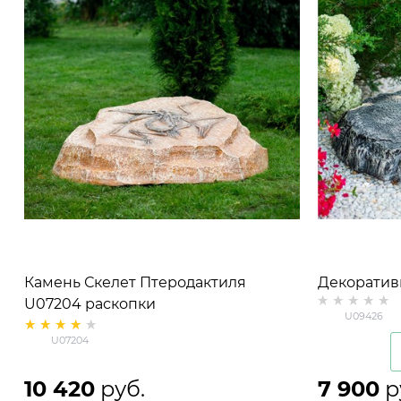
Камень Скелет Птеродактиля
Декоратив
U07204 раскопки
Камень пл
U09426
стеклоплас
U07204
10 420
 руб.
7 900
 р