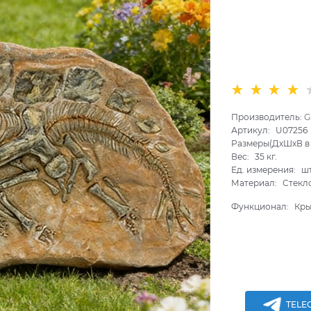
Производитель:
G
Артикул:
U07256
Размеры(ДхШхВ в 
Вес:
35
кг.
Ед. измерения:
ш
Материал:
Стекл
Функционал:
Кры
TELE