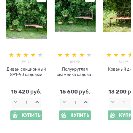
891-90
891-92
891-93
Диван секционный
Полукруглая
Кованый ди
891-90 садовый
скамейка садовая
со спинкой 891-92
15 420
15 600
13 200
 руб.
 руб.
 р
КУПИТЬ
КУПИТЬ
КУПИ