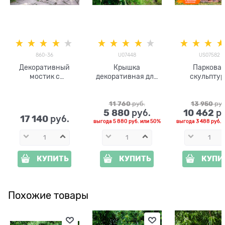
860-36
U07448
US07582
Декоративный
Крышка
Паркова
мостик с
декоративная для
скульптур
подсветкой
люка Собака
Павлиних
овчарка U07448
US07582
стеклопластик,
стеклоплас
11 760
 руб.
13 950
 руб
5 880
10 462
 руб.
 р
h=130 см
17 140
 руб.
выгода
5 880 руб.
или
50%
выгода
3 488 руб.
и
КУПИТЬ
КУПИТЬ
КУПИ
Похожие товары