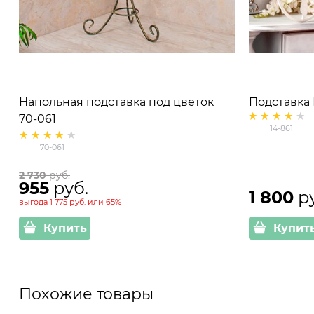
Напольная подставка под цветок
Подставка
70-061
подоконник
14-861
70-061
2 730
 руб.
955
 руб.
1 800
 р
выгода
1 775 руб.
или
65%
Купить
Купит
Похожие товары