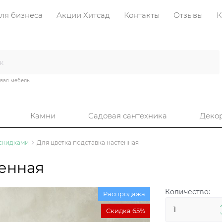
ля бизнеса
Акции Хитсад
Контакты
Отзывы
К
вая мебель
Камни
Садовая сантехника
Деко
 скидками
Для цветка подставка настенная
тенная
Количество:
Распродажа
Скидка 65%