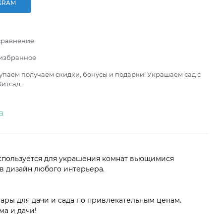
GRAM
сравнение
 избранное
паем получаем скидки, бонусы и подарки! Украшаем сад с
итсад.
а
используется для украшения комнат вьющимися
в дизайн любого интерьера.
вары для дачи и сада по привлекательным ценам.
ма и дачи!