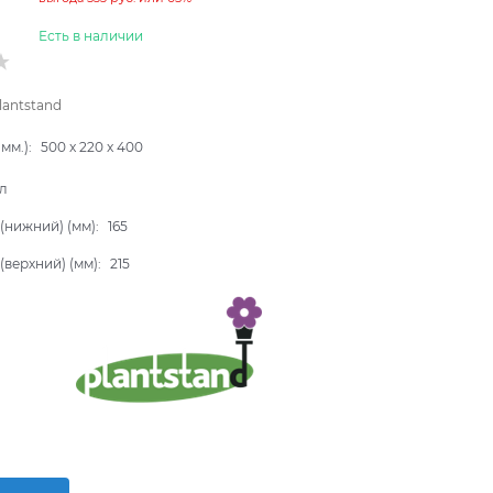
Есть в наличии
lantstand
мм.):
500
x
220
x
400
л
(нижний) (мм):
165
(верхний) (мм):
215