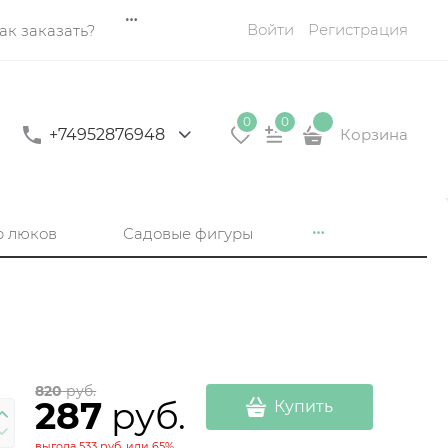
Войти
Регистрация
ак заказать?
0
0
+74952876948
Корзина
р люков
Садовые фигуры
820
 руб.
287
 руб.
Купить
выгода
533 руб.
или
65%