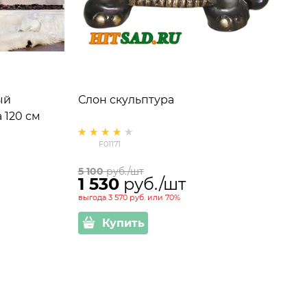
ый
Слон скульптура
 120 см
F01171
5 100
 руб./шт
1 530
 руб./шт
выгода
3 570 руб.
или
70%
Купить