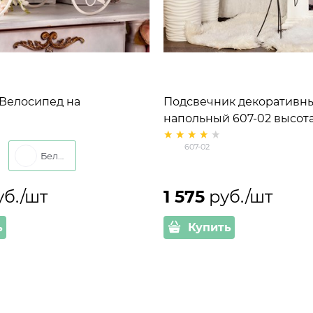
 Велосипед на
Подсвечник декоративн
 14-861 цвет белый
напольный 607-02 высота
607-02
Белый
уб./шт
1 575
 руб./шт
ь
Купить