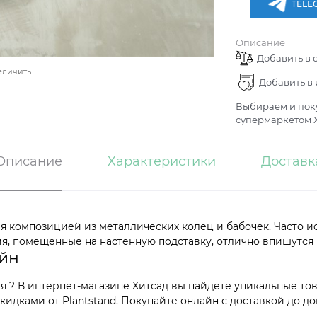
TELE
Описание
Добавить в 
еличить
Добавить в
Выбираем и поку
супермаркетом Х
Описание
Характеристики
Доставк
ая композицией из металлических колец и бабочек. Часто 
ия, помещенные на настенную подставку, отлично впишутся 
айн
я ? В интернет-магазине Хитсад вы найдете уникальные то
идками от Plantstand. Покупайте онлайн с доставкой до до