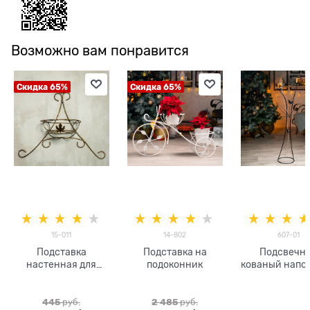
Возможно вам понравится
Скидка 65%
Скидка 65%
15-011
14-802
607-01
Подставка
Подставка на
Подсвечн
настенная для
подоконник
кованый напо
цветка
на 2 свечи 6
h=106 см
445
 руб.
2 485
 руб.