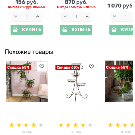
156
870
 руб.
 руб.
1 070
 руб
выгода
289 руб.
или
65%
выгода
1 615 руб.
или
65%
КУПИТЬ
КУПИТЬ
КУПИ
Похожие товары
Скидка 65%
Скидка 65%
Скидка 65%
18-004
19-014
14-004