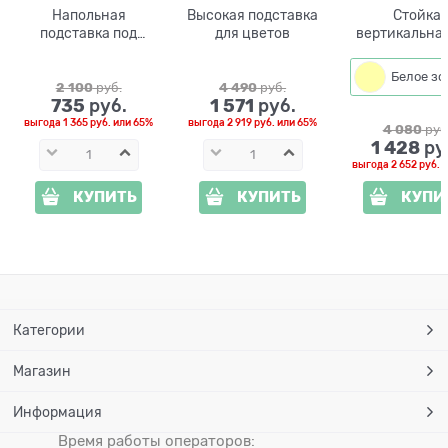
Напольная
Высокая подставка
Стойка
подставка под
для цветов
вертикальная
цветы
цветов
2 100
 руб.
4 490
 руб.
735
1 571
 руб.
 руб.
выгода
1 365 руб.
или
65%
выгода
2 919 руб.
или
65%
4 080
 руб
1 428
 ру
выгода
2 652 руб.
и
КУПИТЬ
КУПИТЬ
КУПИ
Категории
Магазин
Информация
Время работы операторов: