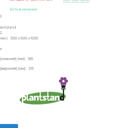
Быстрый заказ
Есть в наличии
lantstand
BG
мм.):
500
x
500
x
1030
л
(нижний) (мм):
165
(верхний) (мм):
215