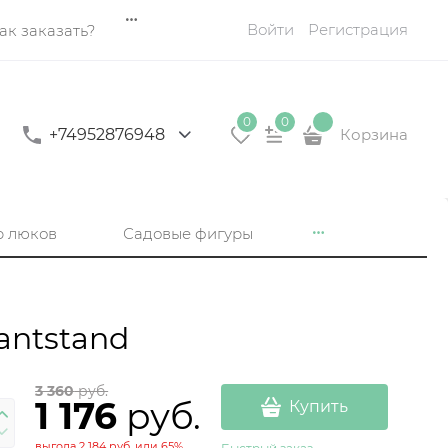
Войти
Регистрация
ак заказать?
0
0
+74952876948
Корзина
р люков
Садовые фигуры
antstand
3 360
 руб.
1 176
 руб.
Купить
выгода
2 184 руб.
или
65%