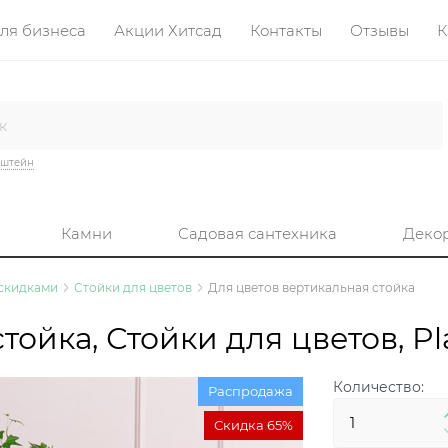
ля бизнеса
Акции Хитсад
Контакты
Отзывы
К
нштейн
Камни
Садовая сантехника
Деко
 скидками
Стойки для цветов
Для цветов вертикальная стойка
тойка, Стойки для цветов, Pl
Количество:
Распродажа
Скидка 65%