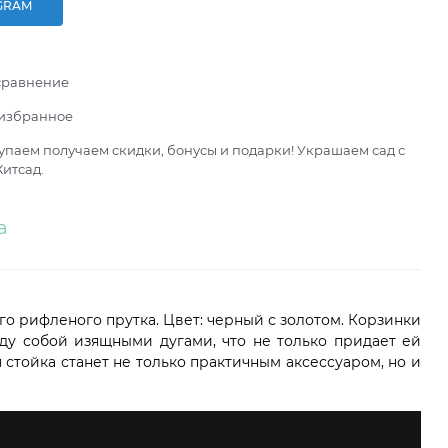
GRAM
сравнение
 избранное
паем получаем скидки, бонусы и подарки! Украшаем сад с
итсад.
а
о рифленого прутка. Цвет: черный с золотом.
Корзинки
у собой изящными дугами, что не только придает ей
 стойка станет не только практичным аксессуаром, но и