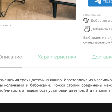
TELE
Описание
Добавить в 
еличить
Добавить в
Выбираем и поку
супермаркетом Х
Описание
Характеристики
Доставк
азмещения трех цветочных кашпо.
Изготовлена из массивног
ы колечками и бабочками. Ножки стойки соединены межд
тойчивость и надежность установки цветков. Эта напольная