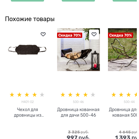
Похожие товары
Скидка 70%
Скидка 70%
H401-02
500-46
500-44
Чехол для
Дровница кованная
Дровница для
дровницы из
для дачи 500-46
кованая 50
спанбонда
3 325
 руб.
4 645
 руб
997
1 393
 руб.
 ру