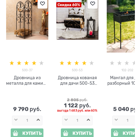
Скидка 60%
500-37
500-53
102-202
Дровница из
Дровница кованая
Мангал для 
металла для камина
для дачи 500-53
разборный 10
500-37 h=1м
h=60 см
2 805
 руб.
1 122
 руб.
9 790
5 040
 руб.
 ру
выгода
1 683 руб.
или
60%
КУПИТЬ
КУПИТЬ
КУПИ