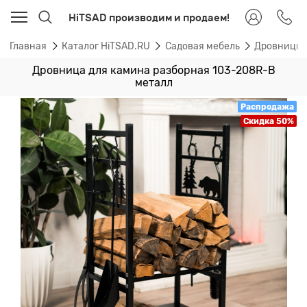
HiTSAD производим и продаем!
Главная
Каталог HiTSAD.RU
Садовая мебель
Дровницы 
Дровница для камина разборная 103-208R-B
металл
Распродажа
Скидка 50%