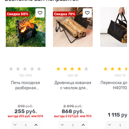
Скидка 50%
Скидка 70%
102-015R
500-38
H401-10
Печь походная
Дровница кованая
Переноска для
разборная
с чехлом для
H40110
металлическая 102-
переноски дров
015R
500-38
510
 руб.
2 895
 руб.
255
868
 руб.
 руб.
1 115
 ру
выгода
255 руб.
или
50%
выгода
2 027 руб.
или
70%