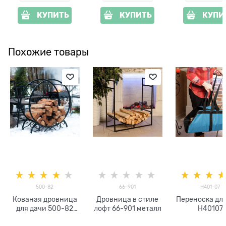
КУПИТЬ
КУПИТЬ
КУПИ
Похожие товары
500-82
66-901
H401-07
Кованая дровница
Дровница в стиле
Переноска для
для дачи 500-82
лофт 66-901 металл
H40107
h=104 см