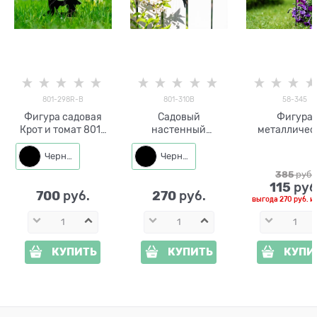
801-298R-B
801-310B
58-345
Фигура садовая
Садовый
Фигура
Крот и томат 801-
настенный
металличес
298R разборная
металлический
садовая Баб
металл 40 см
декор Ласточка
h=54 см 58-
Черный
Черный
801-310 h=27см
385
 руб.
115
 руб
700
270
 руб.
 руб.
выгода
270 руб.
и
КУПИТЬ
КУПИТЬ
КУПИ