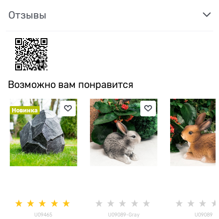
Отзывы
Возможно вам понравится
Новинка
U09465
U09089-Gray
U09089