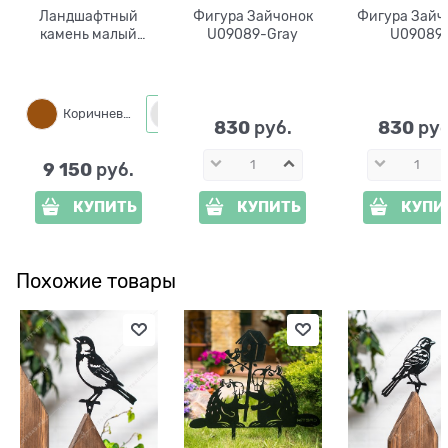
Ландшафтный
Фигура Зайчонок
Фигура Зайч
камень малый
U09089-Gray
U09089
U09465
стеклопластик
64*67*65 см
Коричневый
Серый
830
830
 руб.
 руб
9 150
 руб.
КУПИТЬ
КУПИТЬ
КУПИ
Похожие товары