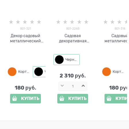
801-321
801-226B
801-314
Декор садовый
Садовая
Садовый
металлический
декоративная
металличес
Птица 801-321 h=14
фигура Бобры
декор Птица 
см
металл
314 h=13 
Черный
Кортен
Черный
Кортен
2 310
 руб.
180
180
 руб.
 руб
КУПИТЬ
КУПИТЬ
КУПИ