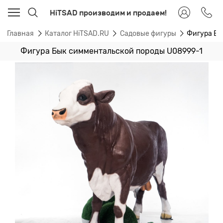
HiTSAD производим и продаем!
Главная
Каталог HiTSAD.RU
Садовые фигуры
Фигура Бы
Фигура Бык симментальской породы U08999-1