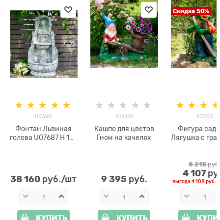
Скидка 50%
U07687
F08844
F07723
Фонтан Львиная
Кашпо для цветов
Фигура сад
голова U07687 H 147
Гном на качелях
Лягушка с гра
см под бетон
8 215
 руб
4 107
 ру
38 160
9 395
 руб./шт
 руб.
выгода
4 108 руб.
и
КУПИТЬ
КУПИТЬ
КУПИ