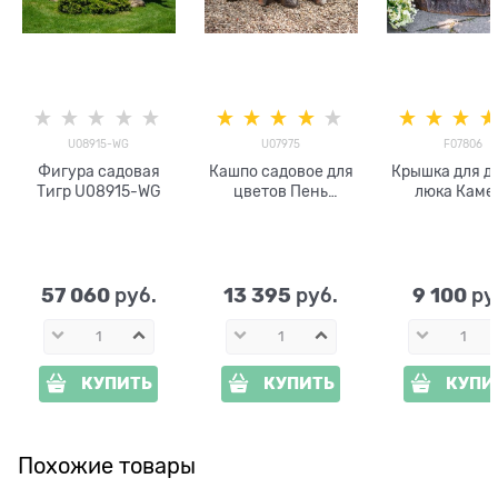
U08915-WG
U07975
F07806
Фигура садовая
Кашпо садовое для
Крышка для д
Тигр U08915-WG
цветов Пень
люка Каме
средний U07975
F07806
стеклопластик
стеклопласт
ширина 95 
57 060
13 395
9 100
 руб.
 руб.
 ру
КУПИТЬ
КУПИТЬ
КУПИ
Похожие товары