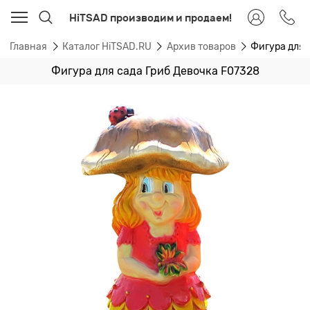
HiTSAD производим и продаем!
Главная
Каталог HiTSAD.RU
Архив товаров
Фигура для 
Фигура для сада Гриб Девочка F07328