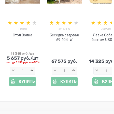
F05011
69-104-W
US07708
Стол Волна
Беседка садовая
Лавка Собак
69-104-W
бантом US0
11 315
 руб./шт
5 657
 руб./шт
67 575
14 325
 руб.
 руб
выгода
5 658 руб.
или
50%
КУПИТЬ
КУПИТЬ
КУПИ