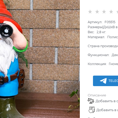
Артикул:
F09315
Размеры(ДхШхВ в 
Вес:
2,8
кг.
Материал:
Полис
Страна производ
Функционал:
Дек
Коллекция:
Гном
TELE
Описание
Добавить в 
Добавить в