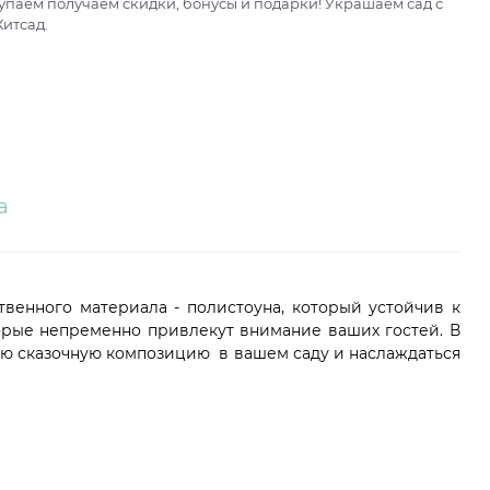
паем получаем скидки, бонусы и подарки! Украшаем сад с
итсад.
а
твенного материала - полистоуна, который устойчив к
торые непременно привлекут внимание ваших гостей. В
лую сказочную композицию в вашем саду и наслаждаться