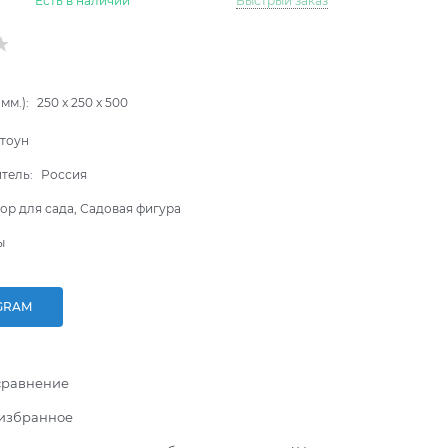
Есть в наличии
Быстрый заказ
мм.):
250
x
250
x
500
тоун
итель:
Россия
ор для сада, Садовая фигура
ы
GRAM
сравнение
 избранное