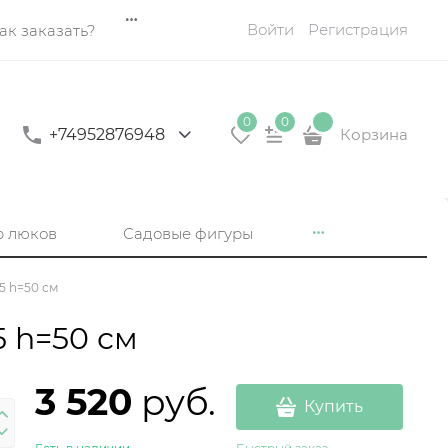
Войти
Регистрация
ак заказать?
0
0
+74952876948
Корзина
р люков
Садовые фигуры
5 h=50 см
5 h=50 см
3 520
 руб.
Купить