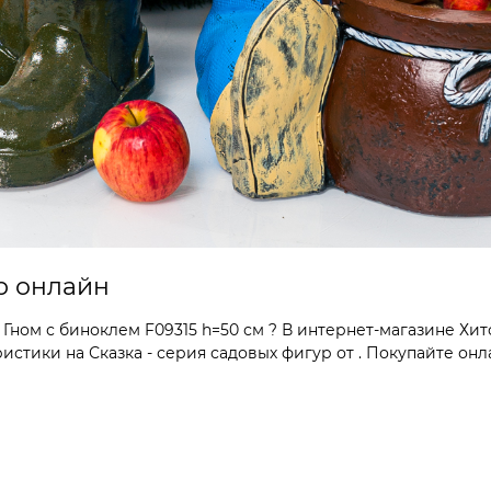
ур онлайн
ном с биноклем F09315 h=50 см ? В интернет-магазине Хит
тики на Сказка - серия садовых фигур от . Покупайте онла