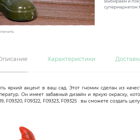
Выбираем и поку
супермаркетом Х
еличить
Описание
Характеристики
Доставк
ть яркий акцент в ваш сад. Этот гномик сделан из качес
ператур. Он имеет забавный дизайн и яркую окраску, ко
9, F09320, F09322, F09323, F09325 вы сможете создать це