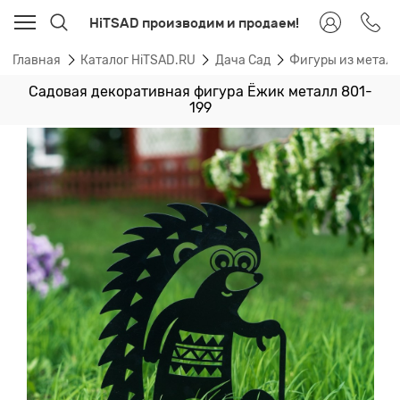
HiTSAD производим и продаем!
Главная
Каталог HiTSAD.RU
Дача Сад
Фигуры из метал
Садовая декоративная фигура Ёжик металл 801-
199