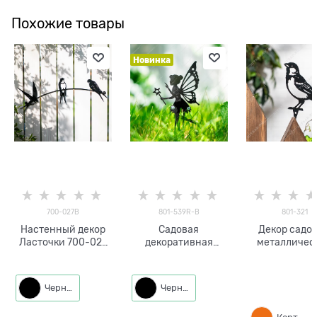
Похожие товары
Новинка
700-027B
801-539R-B
801-321
Настенный декор
Садовая
Декор садо
Ласточки 700-027
декоративная
металличес
металл
разборная фигура
Птица 801-321
Фея 801-539R
см
металл 15*0,2*30 см
Черный
Черный