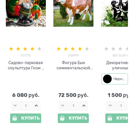
F07770
U08999
801-553R-B
Садово-парковая
Фигура Бык
Декоратив
скульптура Гном с
симментальской
уличный
приветствием
породы U08999
светильник 
сада Крот
Черный
"Светить все
801-553R ме
28*2*45 с
6 080
72 500
1 500
 руб.
 руб.
 ру
КУПИТЬ
КУПИТЬ
КУПИ