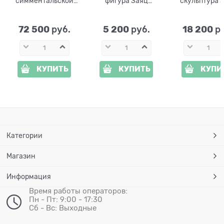
симментальской
фигура Заяц
скульптура 
породы U08999
U09053-WG
US09064
72 500
5 200
18 200
 руб.
 руб.
 р
КУПИТЬ
КУПИТЬ
КУПИ
Категории
Магазин
Информация
Время работы операторов:
Пн - Пт: 9:00 - 17:30
Сб - Вс: Выходные