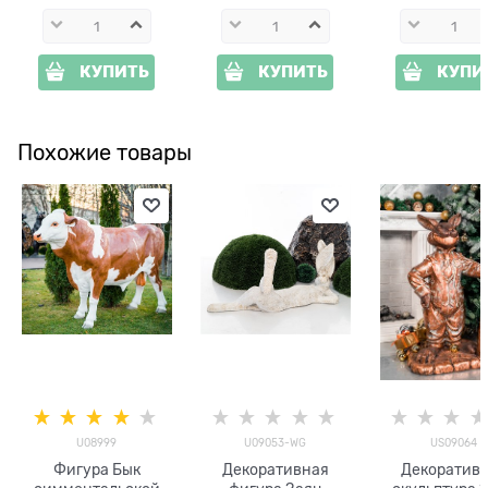
КУПИТЬ
КУПИТЬ
КУПИ
Похожие товары
U08999
U09053-WG
US09064
Фигура Бык
Декоративная
Декоратив