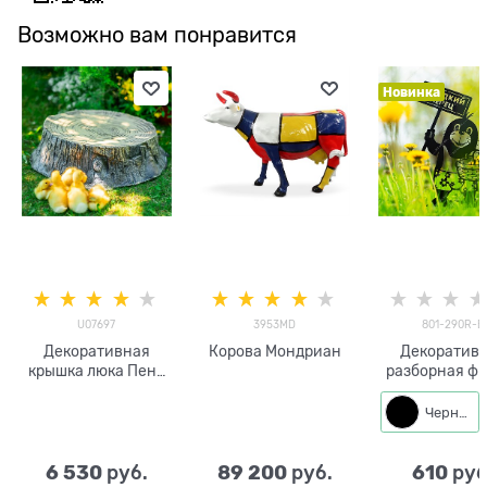
Возможно вам понравится
Новинка
U07697
3953MD
801-290R-B
Декоративная
Корова Мондриан
Декоратив
крышка люка Пень
разборная фи
маленький U07697
для сада Кр
стеклопластик,
сладкий перец
Черный
ширина 60 см
290R h=48 
металл
6 530
89 200
610
 руб.
 руб.
 руб