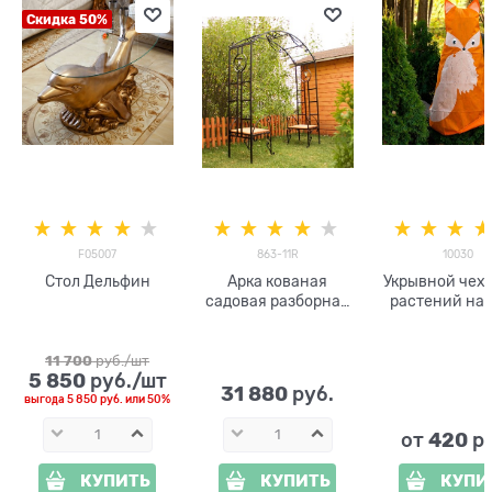
Скидка 50%
F05007
863-11R
10030
Стол Дельфин
Арка кованая
Укрывной чехо
садовая разборная
растений на 
863-11R с фонарями
Лисичка 10
h=1м
11 700
 руб./шт
5 850
 руб./шт
31 880
 руб.
выгода
5 850 руб.
или
50%
420
от
 р
КУПИТЬ
КУПИТЬ
КУПИ