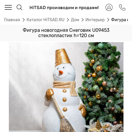
HiTSAD производим и продаем!
Главная
Каталог HiTSAD.RU
Дом
Интерьер
Фигура но
Фигура новогодняя Снеговик U09453
стеклопластик h=120 см