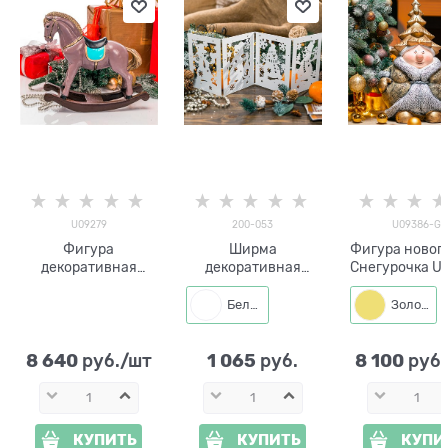
U09279
200-053
U09386-G
Фигура
Ширма
Фигура новог
декоративная
декоративная
Снегурочка U
Лошадка-качалка
металлическая
полистоун h=
U09279
Белый
Золото
цв.коричневый
h=34 см
8 640
1 065
8 100
 руб./шт
 руб.
 руб
КУПИТЬ
КУПИТЬ
КУПИ