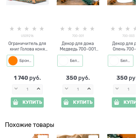
US09216
700-001
700-003
Ограничитель для
Декор для дома
Декор для д
книг Голова коня
Медведь 700-001
Олень 700-
малая US09216
металл
металл
полистоун
Бронза
Белый
Белый
1 740
350
350
 руб.
 руб.
 руб
КУПИТЬ
КУПИТЬ
КУПИ
Похожие товары