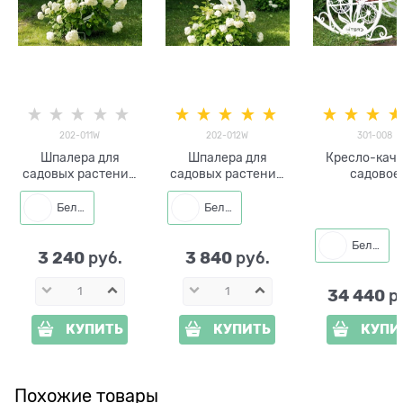
202-011W
202-012W
301-008
Шпалера для
Шпалера для
Кресло-кач
садовых растений
садовых растений
садовое
Одуванчик 202-
Одуванчик 202-
Одуванчики 
011W h=138 см
012W h=166 см
008 металл и
Белый
Белый
Белый
3 240
3 840
 руб.
 руб.
34 440
 р
КУПИТЬ
КУПИТЬ
КУПИ
Похожие товары