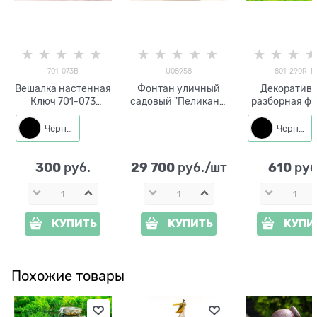
701-073B
U08958
801-290R-B
Вешалка настенная
Фонтан уличный
Декоратив
Ключ 701-073
садовый "Пеликан с
разборная фи
металл
рыбой" U08958,
для сада Кр
высота 163 см
сладкий перец
Черный
Черный
290R h=48 
металл
300
29 700
610
 руб.
 руб./шт
 руб
КУПИТЬ
КУПИТЬ
КУПИ
Похожие товары