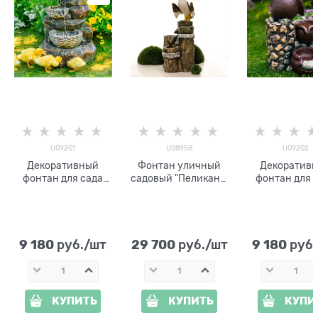
U09201
U08958
U09202
Декоративный
Фонтан уличный
Декоратив
фонтан для сада
садовый "Пеликан с
фонтан для 
чаши U09201
рыбой" U08958,
кувшины U0
стеклопластик h 47
высота 163 см
стеклопластик
см
см
9 180
29 700
9 180
 руб./шт
 руб./шт
 руб
КУПИТЬ
КУПИТЬ
КУПИ