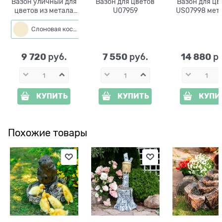
Вазон уличный для
Вазон для цветов
Вазон для цв
цветов из метала
U07959
US07998 мета
690-008 h=98см
стеклоплас
цв.под бро
Слоновая кость
9 720
7 550
14 880
 руб.
 руб.
 р
КУПИТЬ
КУПИТЬ
КУПИ
Похожие товары