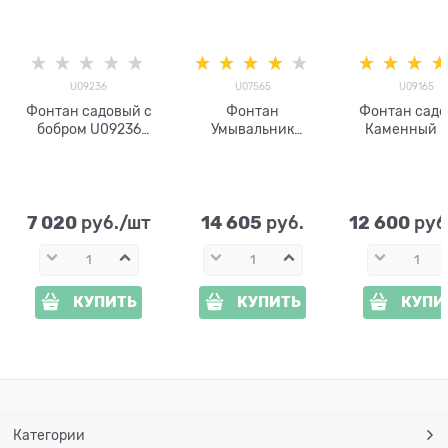
U09236
U07565
U09165
Фонтан садовый с
Фонтан
Фонтан сад
бобром U09236
Умывальник
Каменный г
полистоун, высота
Берёзка U07565
U09165
60 см
стеклопластик
стеклопласт
высота 67 
7 020
14 605
12 600
 руб./шт
 руб.
 руб
КУПИТЬ
КУПИТЬ
КУПИ
Категории