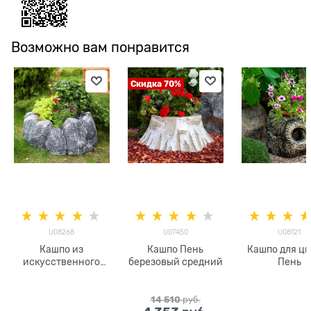
Возможно вам понравится
Скидка 70%
U08268
U07450
U08121
Кашпо из
Кашпо Пень
Кашпо для цв
искусственного
березовый средний
Пень
камня Валуны
U08268
стеклопластик
14 510
 руб.