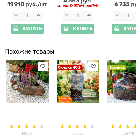
4 353
 руб.
11 910
6 735
 руб./шт
 ру
выгода
10 157 руб.
или
70%
КУПИТЬ
КУПИТЬ
КУПИ
Похожие товары
Скидка 40%
Новинка
F07016
U07700
U09448