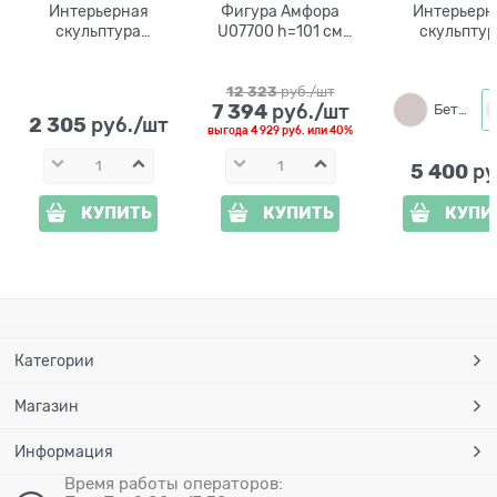
Интерьерная
Фигура Амфора
Интерьерн
скульптура
U07700 h=101 см
скульптур
Греческая амфора
стеклопластик
Греческая ам
F07016 полистоун
средняя U0
полистоу
12 323
 руб./шт
7 394
 руб./шт
Бетон
2 305
 руб./шт
выгода
4 929 руб.
или
40%
5 400
 ру
КУПИТЬ
КУПИТЬ
КУПИ
Категории
Магазин
Информация
Время работы операторов: