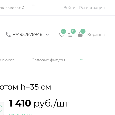
Войти
Регистрация
ак заказать?
0
0
+74952876948
Корзина
р люков
Садовые фигуры
отом h=35 см
1 410
 руб./шт