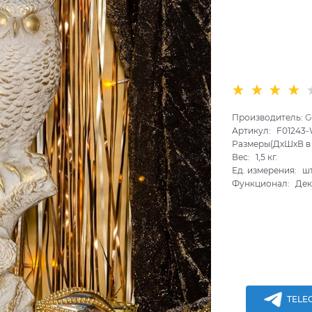
Производитель:
G
Артикул:
F01243
Размеры(ДхШхВ в 
Вес:
1,5
кг.
Ед. измерения:
ш
Функционал:
Дек
TELE