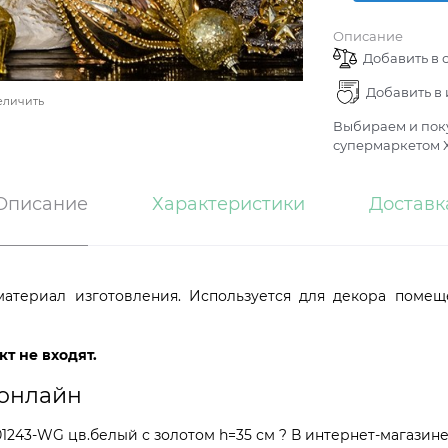
Описание
Добавить в 
Добавить в
еличить
Выбираем и поку
супермаркетом Х
Описание
Характеристики
Доставк
атериал изготовления. Используется для декора помеще
т не входят.
 онлайн
43-WG цв.белый с золотом h=35 см ? В интернет-магазине 