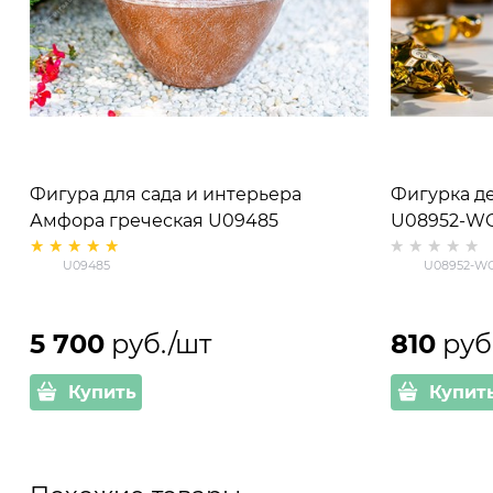
Фигура для сада и интерьера
Фигурка д
Амфора греческая U09485
U08952-WG по
полистоун H=50 см V=35 л
цв.белый с
U09485
U08952-W
5 700
 руб./шт
810
 руб
Купить
Купит