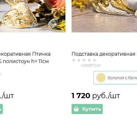
екоративная Птичка
Подставка декоративная
листоун h= 11см
U09357-GW полистоун h=
U09357-GW
 золотом
цв.золотой с белым
G
./шт
1 720
 руб./шт
ь
Купить