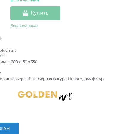
Есть в наличии
Купить
Быстрый заказ
olden art
-WG
мм.):
200
x
150
x
350
т
ор интерьера, Интерьерная фигура, Новогодняя фигура
GRAM