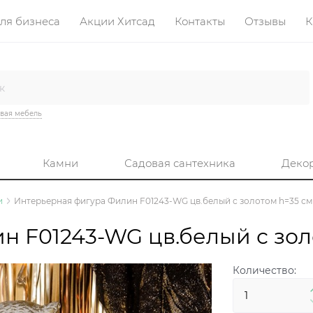
ля бизнеса
Акции Хитсад
Контакты
Отзывы
К
вая мебель
Камни
Садовая сантехника
Деко
и
Интерьерная фигура Филин F01243-WG цв.белый с золотом h=35 см
 F01243-WG цв.белый с зол
Количество: