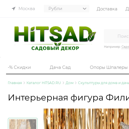
Москва
Доставка
Д
Например:
Садо
-% Скидки
Дача Сад
Опоры Шпалеры
Главная
Каталог HiTSAD.RU
Дом
Скульптуры для дома и дач
Интерьерная фигура Филин