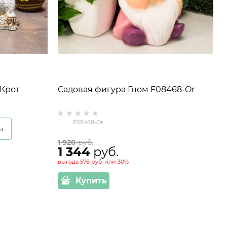
 Крот
Садовая фигура Гном F08468-Or
 8 см
F08468-Or
Золотой с белым
1 920
 руб.
1 344
 руб.
выгода
576 руб.
или
30%
Купить