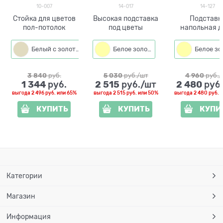
10-007
14-017
14-127
Стойка для цветов
Высокая подставка
Подставк
пол-потолок
под цветы
напольная д
кашпо с цве
металл
Белый с золотым
Белое золото
Черный с золотом
3 840
 руб.
5 030
 руб./шт
4 960
 руб.
1 344
2 515
2 480
 руб.
 руб./шт
 руб
выгода
2 496 руб.
или
65%
выгода
2 515 руб.
или
50%
выгода
2 480 руб.
и
КУПИТЬ
КУПИТЬ
КУПИ
Категории
Магазин
Информация