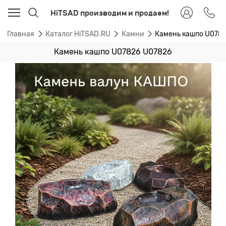
HiTSAD производим и продаем!
Главная
Каталог HiTSAD.RU
Камни
Камень кашпо U078
Камень кашпо U07826 U07826