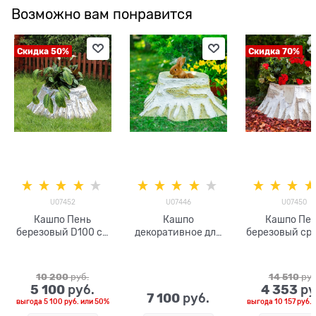
Возможно вам понравится
Скидка 50%
Скидка 70%
U07452
U07446
U07450
Кашпо Пень
Кашпо
Кашпо Пе
березовый D100 см
декоративное для
березовый ср
стеклопластик
сада Пень
U07452
березовый малый
U07446
10 200
 руб.
14 510
 руб
стеклопластик,
5 100
4 353
 руб.
 ру
ширина 65 см
7 100
 руб.
выгода
5 100 руб.
или
50%
выгода
10 157 руб.