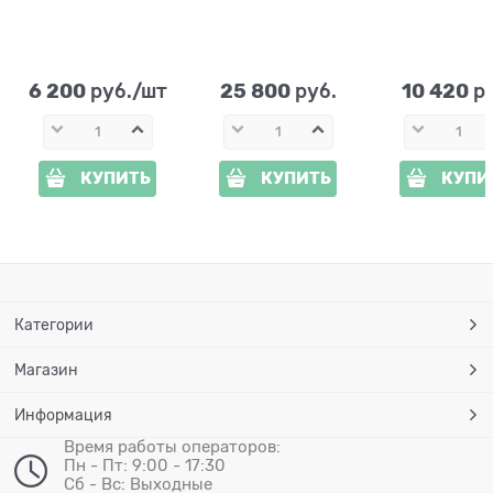
Камень F07447
U08099
U07204 раск
стеклопластик
стеклопластик 165
см
6 200
25 800
10 420
 руб./шт
 руб.
 р
КУПИТЬ
КУПИТЬ
КУПИ
Категории
Магазин
Информация
Время работы операторов:
Пн - Пт: 9:00 - 17:30
Сб - Вс: Выходные