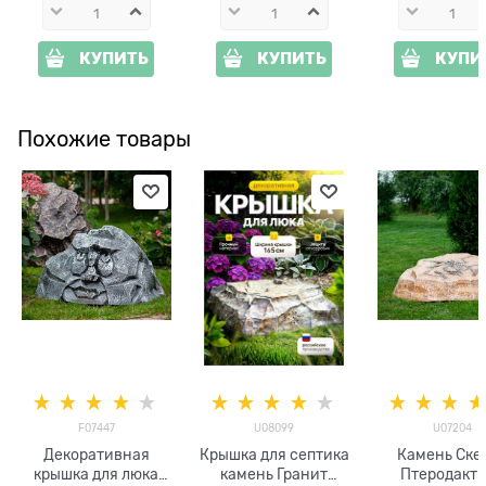
КУПИТЬ
КУПИТЬ
КУПИ
Похожие товары
F07447
U08099
U07204
Декоративная
Крышка для септика
Камень Ске
крышка для люка
камень Гранит
Птеродакт