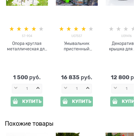
57-904
U07557
U09416
Опора круглая
Умывальник
Декоратив
металлическая для
пристенный
крышка для 
пионов 57-904 h=50
садовый с ведерком
Колодец U0
см
U07557
стеклоплас
ширина 103
1 500
16 835
12 800
 руб.
 руб.
 р
КУПИТЬ
КУПИТЬ
КУПИ
Похожие товары