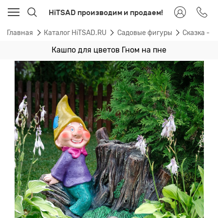
HiTSAD производим и продаем!
Главная
Каталог HiTSAD.RU
Садовые фигуры
Сказка - 
Кашпо для цветов Гном на пне