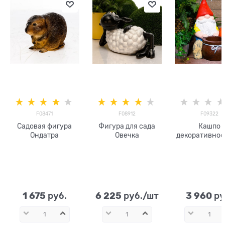
F08471
F08912
F09322
Садовая фигура
Фигура для сада
Кашпо
Ондатра
Овечка
декоративное Гно
с кадушкой F
h=47 см
1 675
6 225
3 960
 руб.
 руб./шт
 ру