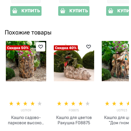
КУПИТЬ
КУПИТЬ
КУПИ
Похожие товары
Скидка 50%
Скидка 40%
U07939
F08875
U07923
Кашпо садово-
Кашпо для цветов
Кашпо для цв
парковое высокое
Ракушка F08875
"Дом гномо
Пень U07939