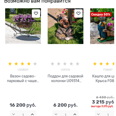
Возможно вам понравится
Скидка 50%
US08001
U09314
F08687
Вазон садово-
Поддон для садовой
Кашпо для цв
парковый с чашей
колонки U09314
Крыса F08
для цветов
стеклопластик
US08001 цвет под
бронзу
6 430
 руб.
3 215
 руб
16 200
6 200
 руб.
 руб.
выгода
3 215 руб.
и