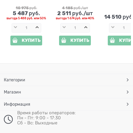
D=29см
10 975
 руб.
4 185
 руб./шт
5 487
2 511
 руб.
 руб./шт
14 510
 руб
выгода
5 488 руб.
или
50%
выгода
1 674 руб.
или
40%
КУПИТЬ
КУПИТЬ
КУПИ
Категории
Магазин
Информация
Время работы операторов:
Пн - Пт: 9:00 - 17:30
Сб - Вс: Выходные