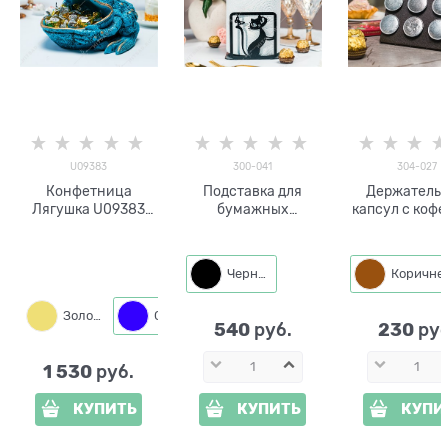
U09383
300-041
304-027
Конфетница
Подставка для
Держатель 
Лягушка U09383
бумажных
капсул с кофе
полистоун
полотенец для
027 настольн
кухни 300-041
копия
металл
Черный
Золото
Синий
Бронза
540
230
 руб.
 руб
1 530
 руб.
КУПИТЬ
КУПИТЬ
КУПИ