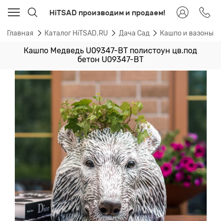
HiTSAD производим и продаем!
Главная
Каталог HiTSAD.RU
Дача Сад
Кашпо и вазоны 
Кашпо Медведь U09347-BT полистоун цв.под
бетон U09347-BT