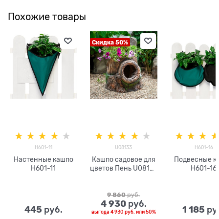
Похожие товары
Скидка 50%
H601-11
U08133
H601-16
Настенные кашпо
Кашпо садовое для
Подвесные к
H601-11
цветов Пень U08133
H601-16
стеклопластик
9 860
 руб.
4 930
 руб.
445
1 185
 руб.
 ру
выгода
4 930 руб.
или
50%