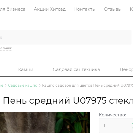
ля бизнеса
Акции Хитсад
Контакты
Отзывы
К
вальник
Камни
Садовая сантехника
Деко
ые
Садовые кашпо
Кашпо садовое для цветов Пень средний U0797
 Пень средний U07975 стек
Количество: