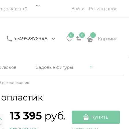
Войти
Регистрация
ак заказать?
0
0
+74952876948
Корзина
р люков
Садовые фигуры
5 стеклопластик
лопластик
13 395
 руб.
Купить