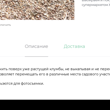
Выбираем и поку
супермаркетом Х
еличить
Описание
Доставка
жить поверх уже растущей клумбы, не выкапывая и не пере
озволяет перемещать его в различные места садового участк
льзются для фотосъемки.