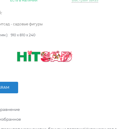
Есть в наличии
Быстрый заказ
итсад - садовые фигуры
мм.):
910
x
810
x
240
GRAM
сравнение
 избранное