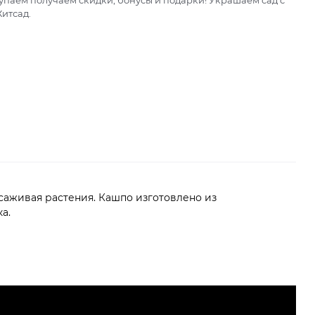
паем получаем скидки, бонусы и подарки! Украшаем сад с
итсад.
саживая растения. Кашпо изготовлено из
а.