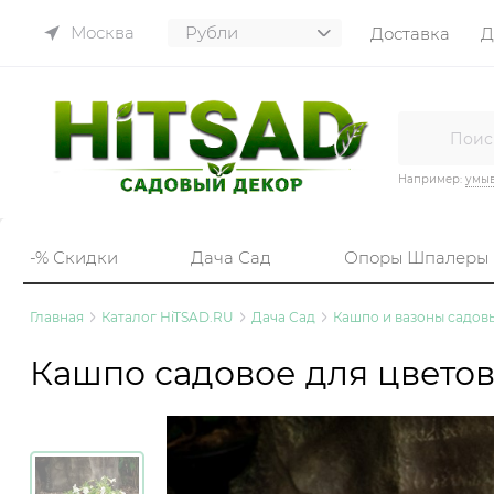
Москва
Доставка
Д
Например:
умы
-% Скидки
Дача Сад
Опоры Шпалеры
Главная
Каталог HiTSAD.RU
Дача Сад
Кашпо и вазоны садов
Кашпо садовое для цветов