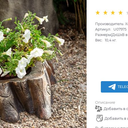
Производитель:
Х
Артикул:
U07975
Размеры(ДхШхВ в 
Вес:
10,4
кг.
TELE
Описание
Добавить в 
Добавить в