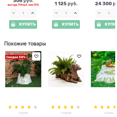
306
 руб.
1 125
24 300
 руб.
 р
выгода
714 руб.
или
70%
КУПИТЬ
КУПИТЬ
КУПИ
Похожие товары
Скидка 50%
F02018
FS08381
U07446