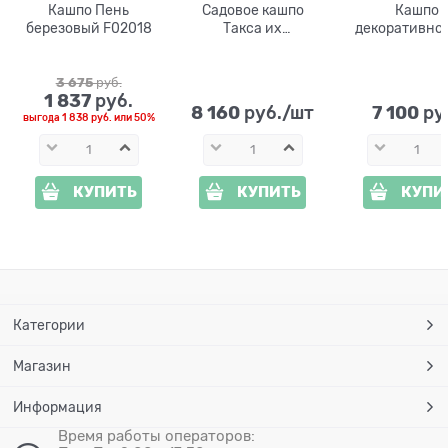
Кашпо Пень
Садовое кашпо
Кашпо
березовый F02018
Такса их
декоративное
стеклопластика
сада Пен
FS08381
березовый м
U07446
3 675
 руб.
1 837
 руб.
стеклопласт
8 160
7 100
 руб./шт
 ру
ширина 65 
выгода
1 838 руб.
или
50%
КУПИТЬ
КУПИТЬ
КУПИ
Категории
Магазин
Информация
Время работы операторов: