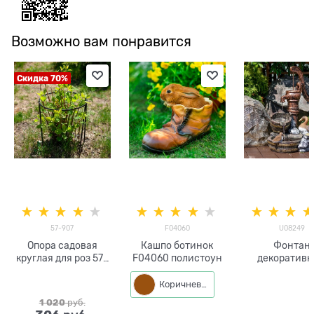
Возможно вам понравится
Скидка 70%
57-907
F04060
U08249
Опора садовая
Кашпо ботинок
Фонтан
круглая для роз 57-
F04060 полистоун
декоратив
907 металлическая
садово-парк
U08249
Коричневый
стеклопласт
1 020
 руб.
высота 100