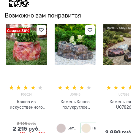
Возможно вам понравится
Скидка 30%
F08024
U07845
U07826
Кашпо из
Камень Кашпо
Камень ка
искусственного
полукруглое
U07826
камня F08024
стеклопластик
340х280
3 165
 руб.
2 215
 руб.
Бетон
Натуральный
2 880
 руб