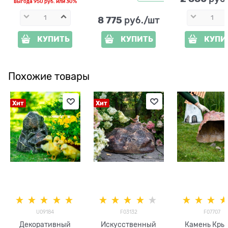
выгода
950 руб.
или
30%
8 775
 руб./шт
КУПИТЬ
КУПИТЬ
КУПИ
Похожие товары
Хит
Хит
U09184
F03132
F07707
Декоративный
Искусственный
Камень Кры