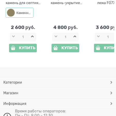
камень для септика
камень-укрытие
люка F077
из стеклопластика
для люка F03132
стеклопласти
U09184 ширина 35
стеклопластик
см
Каменный
см
2 600
4 800
3 600
 руб.
 руб.
 ру
КУПИТЬ
КУПИТЬ
КУПИ
Категории
Магазин
Информация
Время работы операторов:
Пн - Пт: 9:00 - 17:30