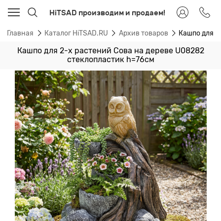
HiTSAD производим и продаем!
Главная
Каталог HiTSAD.RU
Архив товаров
Кашпо для 2
Кашпо для 2-х растений Сова на дереве U08282
стеклопластик h=76см