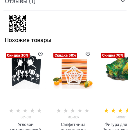
Отзывы
(1)
Похожие товары
Скидка 30%
Скидка 30%
Скидка 70%
801-011
703-009
F01019
Угловой
Салфетница
Фигура для 
металлический
кухонная из
Лягушка-ква