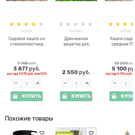
U07937
U09496-L
U07938
Садовое кашпо из
Дренажная
Кашпо садо
стеклопластика
решетка для
среднее Пе
малое Пень U07937
садового
U07938
умывальника
стеклоплас
U09496-L
7 755
 руб.
10 200
 ру
стеклопластик и
3 877
5 100
 руб.
 ру
металл 30*40*7 см
2 550
 руб.
выгода
3 878 руб.
или
50%
выгода
5 100 руб.
и
КУПИТЬ
КУПИТЬ
КУПИ
Похожие товары
Новинка