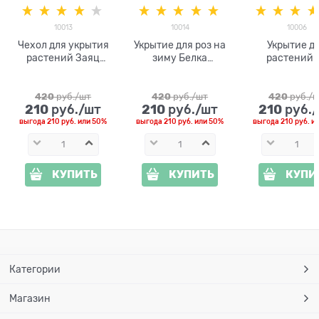
10013
10014
10006
Чехол для укрытия
Укрытие для роз на
Укрытие д
растений Заяц
зиму Белка
растений 
арт.10013 h=1м
арт.10014 h= 1м
спандбонда 
10006 высота 
420
 руб./шт
420
 руб./шт
420
 руб./
210
210
210
 руб./шт
 руб./шт
 руб.
выгода
210 руб.
или
50%
выгода
210 руб.
или
50%
выгода
210 руб.
и
КУПИТЬ
КУПИТЬ
КУПИ
Категории
Магазин