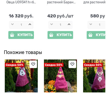
Овца U09341 h=62
растений Баран
для растений 
см
10003 h=1м
высота 1,
16 320
420
580
 руб.
 руб./шт
 руб
КУПИТЬ
КУПИТЬ
КУПИ
Похожие товары
Скидка 50%
Скидка 50%
Скидка 50%