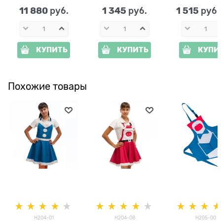
11 880
1 345
1 515
 руб.
 руб.
 руб
КУПИТЬ
КУПИТЬ
КУПИ
Похожие товары
H204-01
H204-08
H205-00