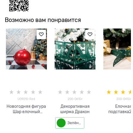
Возможно вам понравится
U09010-Red
200-061Gr
200-041Gr
Новогодняя фигура
Декоративная
Елочная
Шар елочный
ширма Дракон
подставка2
U09010-Red
041Gr
металличес
Зелёный