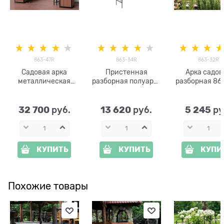
863-47R
863-34R
863-32R
Садовая арка
Пристенная
Арка садов
металлическая
разборная полуарка
разборная 86
863-47R высота 270
863-34R высота
высота 23
см
250см
металл
32 700
13 620
5 245
 руб.
 руб.
 ру
КУПИТЬ
КУПИТЬ
КУПИ
Похожие товары