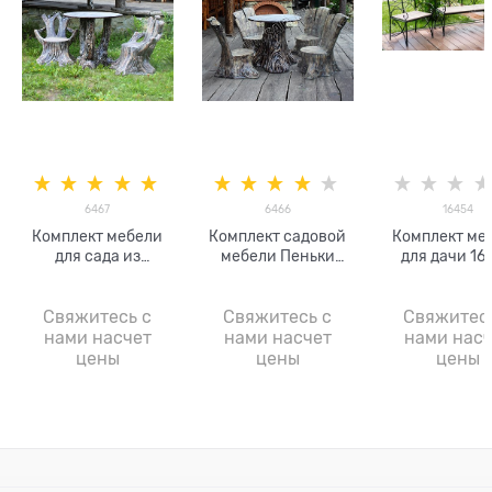
6467
6466
16454
Комплект мебели
Комплект садовой
Комплект ме
для сада из
мебели Пеньки
для дачи 16
стеклопластика
арт.6466 стол и
диван, кресло 
Пни арт.6467 стол и
стулья (4 шт.)
из металла и
2 кресла
Свяжитесь с
Свяжитесь с
Свяжитес
нами насчет
нами насчет
нами насч
цены
цены
цены