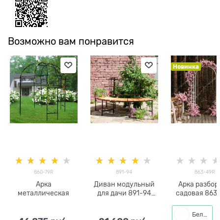
Возможно вам понравится
Новинка
860-79R
891-94
863-49R
Арка
Диван модульный
Арка разбор
металлическая
для дачи 891-94
садовая 863
металл с деревом
металличес
h=2.6 м
Белый