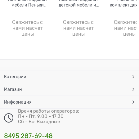
мебели Пеньки
детской мебели из
комплект для
арт.6466 стол и
стола, 3 стульчиков
из скамейк
стулья (4 шт.)
и скамейки
мангала и кре
шт)
Свяжитесь с
Свяжитесь с
Свяжитес
нами насчет
нами насчет
нами насч
цены
цены
цены
Категории
Магазин
Информация
Время работы операторов:
Пн - Пт: 9:00 - 17:30
Сб - Вс: Выходные
8495 287-69-48