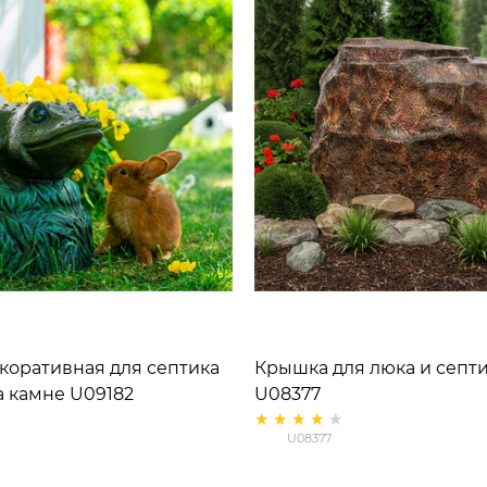
коративная для септика
Крышка для люка и септ
а камне U09182
U08377
тик, ширина 30 см
U08377