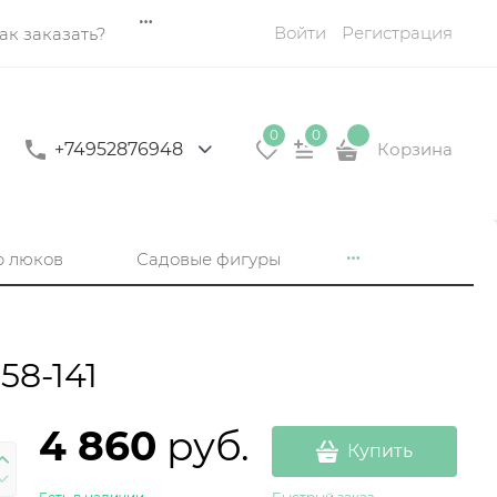
Войти
Регистрация
ак заказать?
0
0
+74952876948
Корзина
р люков
Садовые фигуры
58-141
4 860
 руб.
Купить