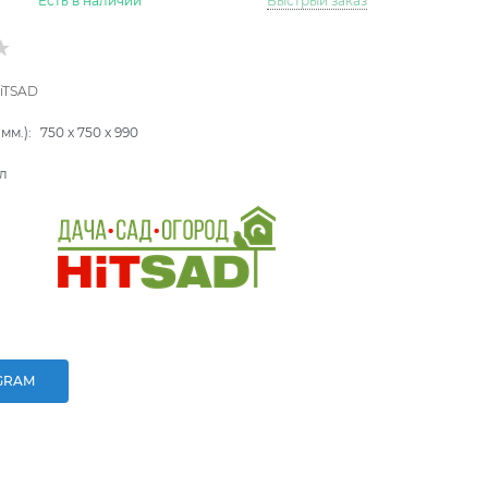
Есть в наличии
Быстрый заказ
iTSAD
мм.):
750
x
750
x
990
л
GRAM