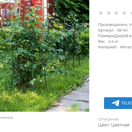
Производитель:
H
Артикул:
58-141
Размеры(ДхШхВ в 
Вес:
4,4
кг.
Материал:
Метал
TELE
еличить
Описание
Цвет:
Цветная