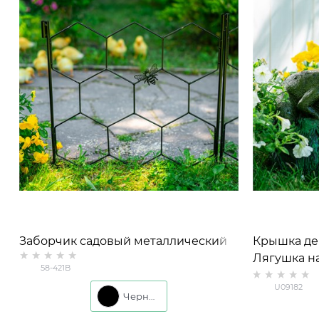
Заборчик садовый металлический
Крышка де
58-421B черный высота 60см
Лягушка н
58-421B
стеклоплас
U09182
Черный