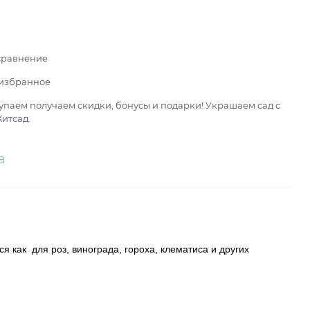
сравнение
 избранное
паем получаем скидки, бонусы и подарки! Украшаем сад с
итсад.
а
 как для роз, винограда, гороха, клематиса и других