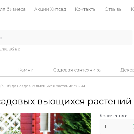
ля бизнеса
Акции Хитсад
Контакты
Отзывы
К
лект мебели
Камни
Садовая сантехника
Деко
(3 шт) для садовых вьющихся растений 58-141
садовых вьющихся растений 
Количество: