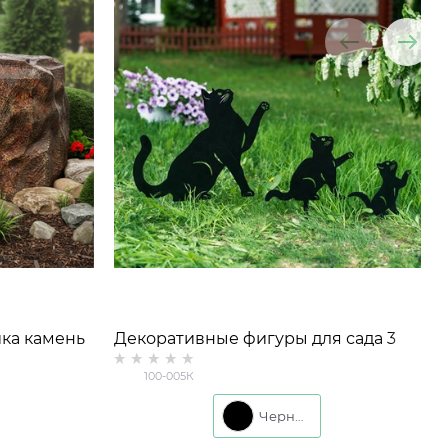
ика камень
Декоративные фигуры для сада 3
шт Кошки металл
100-005К
Черный