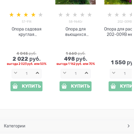
57-914
58-964Gr
202-009B
Опора садовая
Опора для
Опора для рас
круглая
вьющихся
202-009B ме
металлическая для
растений
h=130 см
гортензии 57-914
металлическая
высота 90см
Зонт 58-964Gr
4 045
 руб.
1 660
 руб.
2 022
498
 руб.
 руб.
1 550
 ру
выгода
2 023 руб.
или
50%
выгода
1 162 руб.
или
70%
КУПИТЬ
КУПИТЬ
КУПИ
Категории