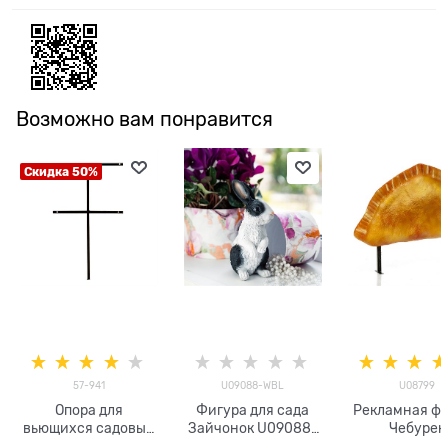
Возможно вам понравится
Скидка 50%
57-941
U09088-WBL
U08799
Опора для
Фигура для сада
Рекламная ф
вьющихся садовых
Зайчонок U09088-
Чебурек
растений 57-941
WBL